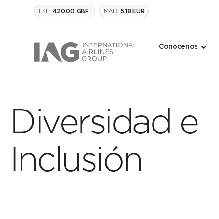
LSE:
MAD:
420,00 GBP
5,18 EUR
Conócenos
Diversidad e
Inclusión