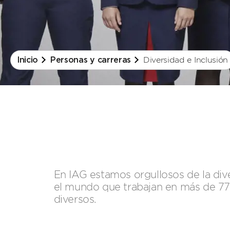
Diversidad e Inclusión
Inicio
Personas y carreras
En IAG estamos orgullosos de la div
el mundo que trabajan en más de 77 p
diversos.