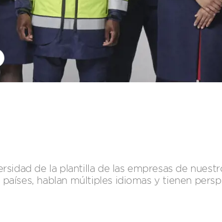
ersidad de la plantilla de las empresas de nue
aíses, hablan múltiples idiomas y tienen persp