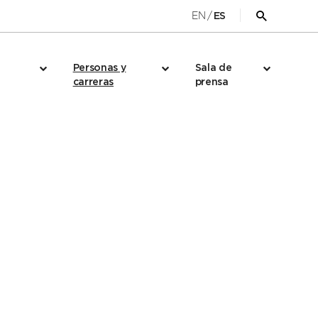
EN
/
ES
Abrir
formulario
de
búsqueda
Personas y
Sala de
carreras
prensa