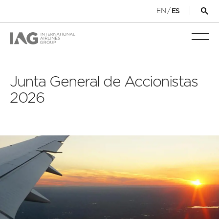
EN
/
ES
Abri
for
de
Alter
bús
nave
móvil
Junta General de Accionistas
2026