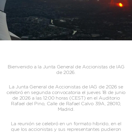
Bienvenido a la Junta General de Accionistas de IAG
de 2026.
La Junta General de Accionistas de IAG de 2026 se
celebró en segunda convocatoria el jueves 18 de junio
de 2026 a las 12:00 horas (CEST) en el Auditorio
Rafael del Pino, Calle de Rafael Calvo 39A, 28010,
Madrid.
La reunión se celebró en un formato híbrido, en el
que los accionistas y sus representantes pudieron