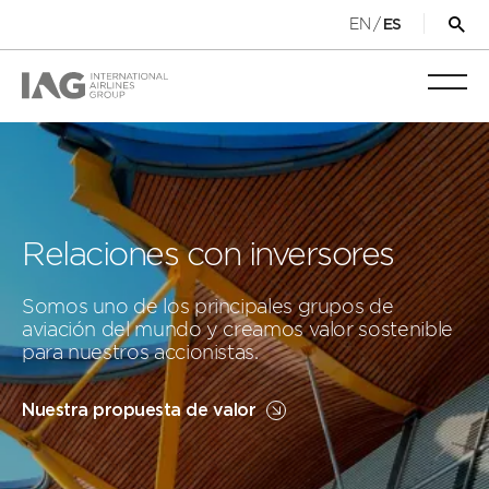
EN
/
ES
Abri
for
de
Alter
bús
nave
móvil
Relaciones con inversores
Somos uno de los principales grupos de
aviación del mundo y creamos valor sostenible
para nuestros accionistas.
Nuestra propuesta de valor