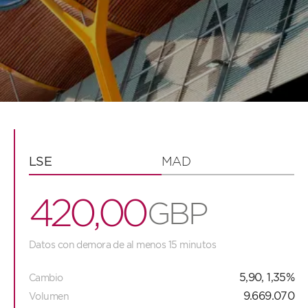
LSE
MAD
4
2
0
,
0
0
G
B
P
3
1
9
9
9
Datos con demora de ​​al menos 15 minutos
5,90, 1,35%
Cambio
9.669.070
Volumen