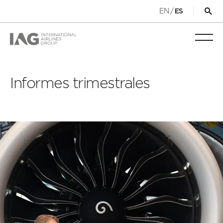
EN
/
ES
Abri
for
de
Alter
bús
nave
móvil
Informes trimestrales