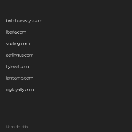
britishairways.com
iberia.com
vueling.com
aerlingus.com
flylevel.com
iagcargo.com
iagloyalty.com
Mapa del sitio